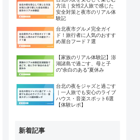
方法｜女性2人旅で感じた
安全対策と夜市のリアル体
験記
台北夜市グルメ完全ガイ
ド！旅行者に人気のおすす
め屋台フード７選
【家族のリアル体験記】澎
湖諸島で過ごす、母と子
の“余白のある”夏休み
台北の夜をジャズと過ごす
｜一人旅でも安心のライブ
ハウス・音楽スポット6選
【体験レポ】
新着記事