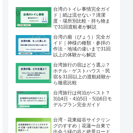
台湾のトイレ事情完全ガイ
ド｜紙は流せない？清潔
度・場所別比較・持ち物ま
で31回渡航者が解説
台湾の廟（びょう）完全ガ
イド｜神様の種類・参拝の
作法・地域の違いまで31回
以上の体験から解説
台湾旅行の宿はどう選ぶ？
ホテル・ゲストハウス・民
宿を31回以上の渡航経験か
ら徹底比較
台湾旅行は何泊がベスト？
3泊4日・4泊5日・5泊6日モ
デルプラン完全ガイド
台湾・花東縦谷サイクリン
グのすすめ｜花蓮〜台東で
出会う緑の谷と絶景ロード