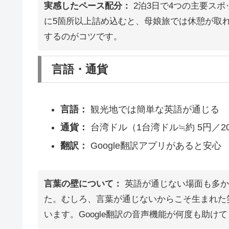
実感したペース配分：
2泊3日で4つの主要ス
に5箇所以上詰め込むと、母娘旅では休憩が取
するのがコツです。
言語・通貨
言語：
観光地では簡単な英語が通じる
通貨：
台湾ドル（1台湾ドル≒約 5円／2
翻訳：
Google翻訳アプリがあると安心
言葉の壁について：
英語が通じない場面も多か
た。むしろ、言葉が通じないからこそ生まれた
います。Google翻訳の音声機能が何度も助け