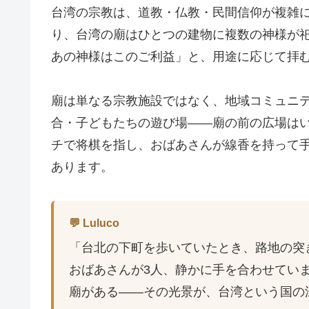
台湾の宗教は、道教・仏教・民間信仰が複雑
り、台湾の廟はひとつの建物に複数の神様が
あの神様はこのご利益」と、用途に応じて拝
廟は単なる宗教施設ではなく、地域コミュニ
合・子どもたちの遊び場——廟の前の広場は
チで将棋を指し、おばあさんが線香を持って
あります。
💬 Luluco
「台北の下町を歩いていたとき、路地の突
おばあさんが3人、静かに手を合わせてい
廟がある——その光景が、台湾という国の