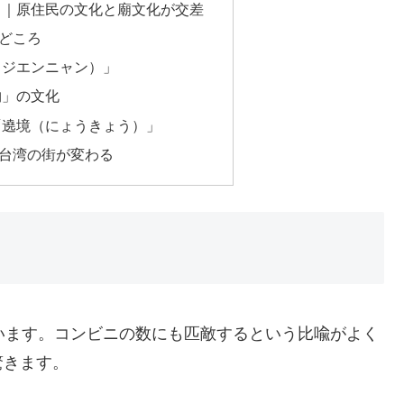
）｜原住民の文化と廟文化が交差
どころ
（ジエンニャン）」
物」の文化
「遶境（にょうきょう）」
台湾の街が変わる
います。コンビニの数にも匹敵するという比喩がよく
驚きます。