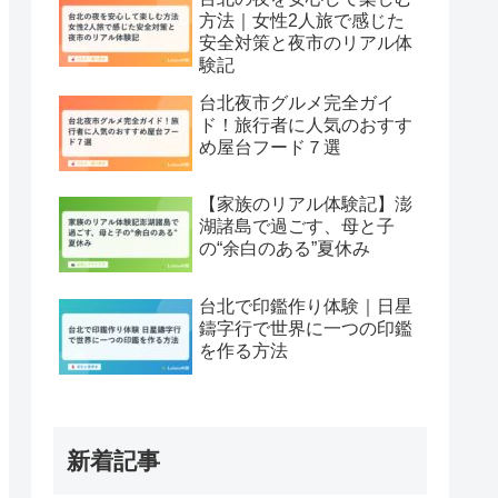
方法｜女性2人旅で感じた
安全対策と夜市のリアル体
験記
台北夜市グルメ完全ガイ
ド！旅行者に人気のおすす
め屋台フード７選
【家族のリアル体験記】澎
湖諸島で過ごす、母と子
の“余白のある”夏休み
台北で印鑑作り体験｜日星
鑄字行で世界に一つの印鑑
を作る方法
新着記事