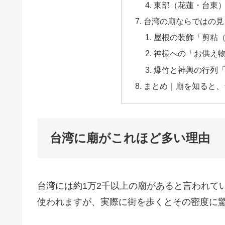
東部（花蓮・台東
台湾の廟ならではの見
屋根の装飾「剪粘
神様への「お供え
爆竹と神輿の行列
まとめ｜廟を知ると、
台湾に廟がこれほど多い理由
台湾には約1万2千以上の廟があると言われて
使われますが、実際に街を歩くとその密度に