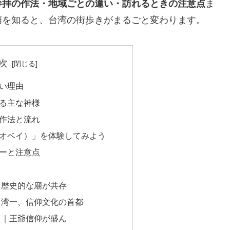
参拝の作法・地域ごとの違い・訪れるときの注意点
ま
廟を知ると、台湾の街歩きがまるごと変わります。
次
い理由
る主な神様
作法と流れ
オベイ）」を体験してみよう
ーと注意点
と歴史的な廟が共存
台湾一、信仰文化の首都
）｜王爺信仰が盛ん