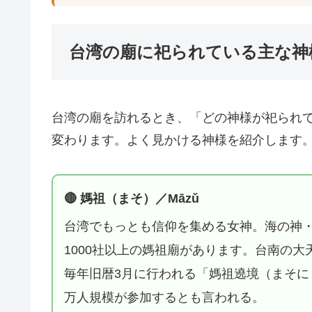
台湾の廟に祀られている主な神
台湾の廟を訪れるとき、「どの神様が祀られ
変わります。よく見かける神様を紹介します
🔴 媽祖（まそ）／Māzǔ
台湾でもっとも信仰を集める女神。海の神・
1000社以上の媽祖廟があります。台南の
毎年旧暦3月に行われる「媽祖遶境（まそに
万人規模が参加するとも言われる。