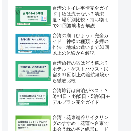
台湾のトイレ事情完全ガイ
ド｜紙は流せない？清潔
度・場所別比較・持ち物ま
で31回渡航者が解説
台湾の廟（びょう）完全ガ
イド｜神様の種類・参拝の
作法・地域の違いまで31回
以上の体験から解説
台湾旅行の宿はどう選ぶ？
ホテル・ゲストハウス・民
宿を31回以上の渡航経験か
ら徹底比較
台湾旅行は何泊がベスト？
3泊4日・4泊5日・5泊6日モ
デルプラン完全ガイド
台湾・花東縦谷サイクリン
グのすすめ｜花蓮〜台東で
出会う緑の谷と絶景ロード