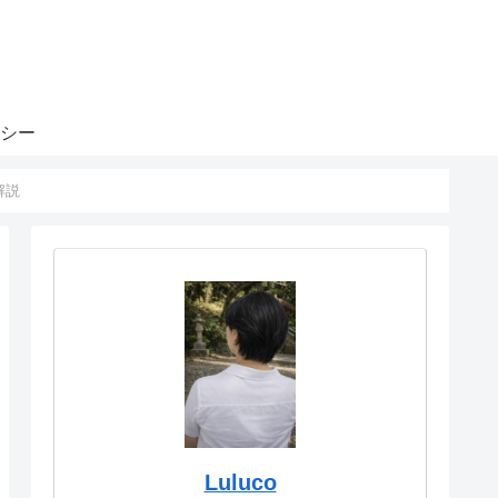
シー
解説
Luluco