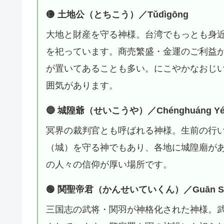
🟡 土地公（とちこう）／Tǔdìgōng
大地と財産を守る神様。台湾でもっとも身
を祀っています。商売繁盛・金運のご利益
が置いてあることも多い。にこやかなおじ
囲気があります。
🔵 城隍爺（せいこうや）／Chénghuáng Y
冥界の裁判官とも呼ばれる神様。生前の行
（城）を守る神でもあり、各地に城隍廟が
の人々の信仰が厚い場所です。
🟢 関聖帝君（かんせいていくん）／Guān Shè
三国志の武将・関羽が神格化された神様。