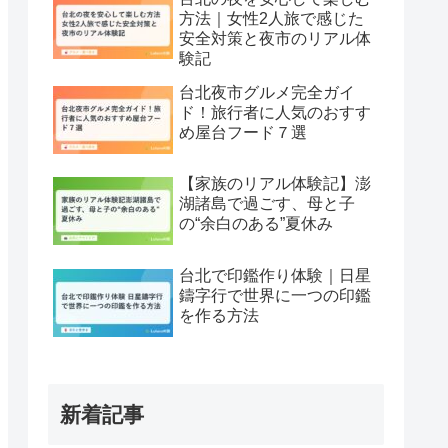
方法｜女性2人旅で感じた
安全対策と夜市のリアル体
験記
台北夜市グルメ完全ガイ
ド！旅行者に人気のおすす
め屋台フード７選
【家族のリアル体験記】澎
湖諸島で過ごす、母と子
の“余白のある”夏休み
台北で印鑑作り体験｜日星
鑄字行で世界に一つの印鑑
を作る方法
新着記事