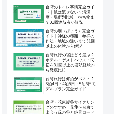
台湾のトイレ事情完全ガイ
ド｜紙は流せない？清潔
度・場所別比較・持ち物ま
で31回渡航者が解説
台湾の廟（びょう）完全ガ
イド｜神様の種類・参拝の
作法・地域の違いまで31回
以上の体験から解説
台湾旅行の宿はどう選ぶ？
ホテル・ゲストハウス・民
宿を31回以上の渡航経験か
ら徹底比較
台湾旅行は何泊がベスト？
3泊4日・4泊5日・5泊6日モ
デルプラン完全ガイド
台湾・花東縦谷サイクリン
グのすすめ｜花蓮〜台東で
出会う緑の谷と絶景ロード